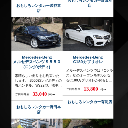
おもしろレンタカー野田本
のコラボによる車両となりま
マチックトランスミッション
ます 運転に慣れていない方は
おもしろレンタカー渋谷東
店
す。 車輛は一台のみですの
「9G-TRONIC」を搭
勿論、普段ハイパワーな車の
店
で、うっかり擦ってしまっ
載
運転に慣れていない方、暴走
た、衝突させてしまったでは
メルセデスAMGが追求する
運転を予定している方の貸し
困ります。フロントの見切り
「究極のハイパフォーマン
出しをお断りしております。
が悪く運転の難しい車両で
ス」を、オープンエアで存分
またこの車両はおもしろレン
す。普段運転に慣れていない
に味わってください。 ※【追
タカーでは一台しかありませ
方は借りないほうが良いで
加運転者料金】 お一人あたり
ん。突然壊れることや前のお
す。また、事故による復元に
2,200円/24H ※【距離制限が
客様の事故も珍しくありませ
かなり時間がかかるため、
あります】 6時間300kmまで 9
ん。突然貸出できなくなった
NOCは一般のレンタカーに比
時間400kmまで 24時間600km
際の弊社に対する高圧的な恫
較して高額です。よく貸出規
まで 以降1日あたり600kmま
Mercedes-Benz
Mercedes-Benz
喝や過剰な要求を強要なさる
メルセデスベンツＳ５５０
C180カブリオレ
約をお読みいただき、熟考の
で ※超過分は60円/km加算と
方がおられますが、そのよう
上でレンタルをお願いいたし
なります。
(ロングボディ)
に物事を解決しようとする方
メルセデスベンツでは「Cクラ
ます。 破損、事故等により突
の予約を固くお断りいたしま
ス」初のオープンモデルとな
素晴らしい走りをお約束いた
然貸出できなくなる可能性が
す。通常のレンタカーとは全
るC180カブリオレがおもしろ
します。 S550ロングボディの
ございます。（遠方から来た
く違うことをご理解の上、予
レンタカー初登場です。 現行
右ハンドル。W222型。標準ボ
ので交通費を負担してほし
約をお願いいたします。 【運
13,800
ご利用料金
円〜
Cクラスが採用している軽量ア
ディよりボディが延長（後席
い、ホテル代を負担してほし
転者追加料金お一人あたり／
33,040
ご利用料金
円〜
ルミ材と高強度スチール材を
部分）されたS550後席のゆと
い等々）を請求なさる方がお
￥2,200】 ━ ━ ━ ━ ━ ━ ━
組み合わせ、軽量化と高剛性
りが違います。いわゆるショ
られますが、一切応じられま
━ ━ ━ ━ ━ ━ ━ ━ ━ ━ ━
おもしろレンタカー有明店
を両立した「アルミニウムハ
ーファードリブンカーの極み
せんのでご承知おきいただけ
━ ━ ETC機器標準装備(オプシ
おもしろレンタカー野田本
イブリッドボディーシェル」
ですね。オーディオはオプシ
ますと幸いです。 （追加車両
ョン選択不要) ETCデバイスは
店
は、強靱かつ安全なボディー
ョン装着すると100万円近い独
説明） 車幅194ｃｍ、（一般
無料でご利用可能です
を実現しています。 オープン
高級オーディオメーカーのブ
的な車両は170～180cm）とか
時はもちろん、ソフトトップ
ルメスターオーディオシステ
なり幅が広く、フロント部分