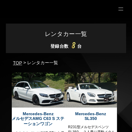
レンタカー一覧
8
登録台数
台
レンタカー一覧
>
TOP
Mercedes-Benz
Mercedes-Benz
メルセデスAMG C63 S ステ
SL350
ーションワゴン
R231型メルセデスベンツ