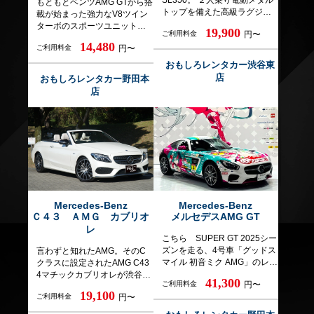
SL350。 ２人乗り電動メタル
もともとベンツAMG GTから搭
トップを備えた高級ラグジュ
載が始まった強力なV8ツイン
アリーオープンスポーツカ
ターボのスポーツユニットを
19,900
ご利用料金
円〜
ー。 フルアルミ製のボディシ
搭載。 オールアルミ製で軽量
14,480
ェルが採用されたことでホワ
ご利用料金
円〜
なエンジンを重心の低い位置
イトボディでざっと30％の軽
で搭載し、高レスポンスで強
おもしろレンタカー渋谷東
量化が図られて、走りや燃費
力な馬力をたたき出す。 最高
店
おもしろレンタカー野田本
に貢献するとともに、ねじり
出力510ps/5500-6250rpm、最
店
剛性も20％向上させること
大トルク700Nm/2000-
で、このような大柄なボディ
4500rpm エンジン、ダンパ
にも拘らず、ワインディング
ー、ステアリングなどのプロ
でも楽しめるハンドリングを
グラムを切り替えられる
実現しています。 ぜひ優雅な
「AMGダイナミックセレクト
ラグジュアリースポーツを体
によりComfort、Sport、Sport
験してください。 ※【追加運
＋、RACEと4つのモードがあ
転者料金】 お一人あたり2,200
る。Sport＋を選ぶと、ステア
円/24H ※【距離制限がありま
リングが重くなり、乗り心地
す】 6時間300kmまで 9時間
ががぜん硬くなり、 エンジン
Mercedes-Benz
Mercedes-Benz
400kmまで 24時間600kmまで
Ｃ４３ ＡＭＧ カブリオ
メルセデスAMG GT
が轟音を発し、シフトダウン
以降1日あたり600kmまで ※
時爆裂音がしたりする。 MCT
レ
超過分は60円/km加算となりま
こちら SUPER GT 2025シー
と呼ばれている変速の素早い
す。
ズンを走る、4号車「グッドス
言わずと知れたAMG。そのC
ダイレクトなATと相まって、
マイル 初音ミク AMG」のレプ
クラスに設定されたAMG C43
非常に楽しい非日常を味わえ
リカラッピングを施した、メ
4マチックカブリオレが渋谷東
る車です。 また安価な貸出設
41,300
ご利用料金
円〜
ルセデスAMG GTのレンタカー
店に登場です。心臓部には3L
定ですが、NOCは高めに設定
19,100
ご利用料金
円〜
です。 グッドスマイルレーシ
V6直噴ツインターボエンジン
されており、それは小さな傷
ング様とおもしろレンタカー
を、ミッションには9速オート
に於いても支払い義務が生じ