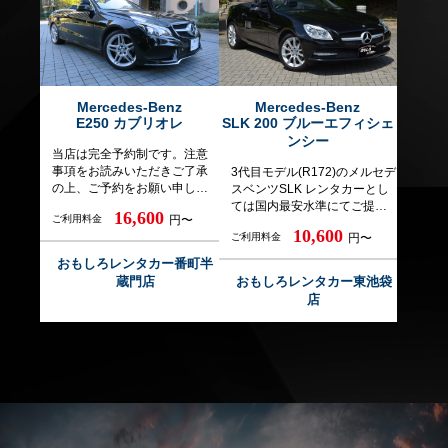
を閉じた状態でも、スタイリ
ム装備（S550は標準）。微細
の見切りが極端に悪いため、
ッシュで美しいプロポーショ
な音量域から重低音まで迫力
普段運転になれていない方
ンを実現。電動開閉式ソフト
のサウンドをお楽しみいただ
は、このような車の運転を避
トップは、高い遮音性と耐候
けます。 のんびり走るのも楽
けられたほうが良いです。 ち
性を備え、クリアな後方視界
しい車ですよ。ボディー色は
ょっとした傷でもＮＯＣが発
を確保するためガラス製のリ
黒（オブシディアンブラッ
生し、それをカバーする保険
アウィンドウを採用。走行中
ク 197）（大使館様、VIPア
Mercedes-Benz
Mercedes-Benz
は一切ございません。貰い事
E250 カブリオレ
SLK 200 ブルーエフィシェ
も50km/hまで開閉可能で、約
テンド業者様、ご要望をお伝
故や当て逃げでも発生しま
20秒という短時間でオープン
えください。特別なプランで
ンシー
す。 すばらしいハンドリング
当店は完全予約制です。注意
／クローズの動作が完了しま
お応えいたします）誠に恐れ
を実現したAMG GT 。車格と
事項をお読みいただきご了承
3代目モデル(R172)のメルセデ
す。 高級な素材を用いててい
入りますが、弊社は高級ホテ
比較して重量も1670kgと比較
の上、ご予約をお願い申し上
スベンツSLK レンタカーとし
ねいに作り込み、上質さと実
ルや高級デパートのような接
的軽量。4Lのコンパクトなエ
げます。 予約カレンダー上△
ては国内最安水準にてご提供
用性を両立したというインテ
客スキルはございませんので
ンジンで凄まじい加速と素直
16,600
ご利用料金
円〜
でも貸し出しができる時間帯
させていただいております。
リア。ヘッドレスト下部から
あらかじめご了承ください。
なハンドリングを実現。これ
10,600
ご利用料金
円〜
があります。 ショップクロー
車内のボタン操作はわずか20
温風を吹き出して首の周囲を
また中古車を利用してレンタ
はスーパースポーツといって
ズの時間帯を避ければ、また
秒弱でオープンカーにもクー
暖める「エアスカーフ」など
カーとしておりますので一部
いいAMGです。 ━ ━ ━ ━ ━
おもしろレンタカー番町半
いでのご利用が可能です。 ※
ペにもなる電動バリオルーフ
のカブリオレ専用装備を追
使用感はあります。 ━ ━ ━
━ ━ ━ ━ ━ ━ ━ ━ ━ ━ ━
蔵門店
おもしろレンタカー東池袋
割引適用や早朝・夜間手数料
を持ち、 非日常な空間を味わ
加。さらにソフトトップの開
━ ━ ━ ━ ━ ━ ━ ━ ━ ━ ━
━ ━ ━ ━ ━ ━ ━ ━ ━ ━ ━
店
の料金（下記必ずお読みくだ
える一台です。 2シーターの室
閉状態に応じて空調を制御す
━ ━ ━ ━ ━ ━ 12月～3月
━ ━ ETC機器標準装備(オプシ
さい）はレンタカーご利用時
内空間は大柄な大人でも十分
る、専用開発のクライメート
は スタッドレスタイヤとな
ョン選択不要) ETCデバイスは
に修正されます。 ※8:00-9:00
に広いスペースを確保してい
コントロールシステムを備
りますので雪の中でも走れま
無料でご利用可能です 【運転
のご予約はご利用前日の21時
ます。内装の質感も非常に高
え、季節を問わず快適なオー
す。 【運転者追加料金お一人
者追加料金お一人あたり／
までにご予約下さい。 ※保険
いものになっております。 パ
プンドライブを約束していま
あたり／￥4,400】
￥4,400】
代車・事故代車割引ございま
ドルシフト付きですのでギア
す。 1.6リッター直4ターボ
す。ご相談下さい。 ※番町半
のアップダウンを使った運転
（最高出力156ps、最大トルク
蔵門店ではメルセデス・ベン
を楽しめます。アクセルを踏
25.5kgm）は軽快な走りと燃
ツE250カブリオレ、BMW220i
み込めば、ターボらしい加速
費を両立しています。 是非と