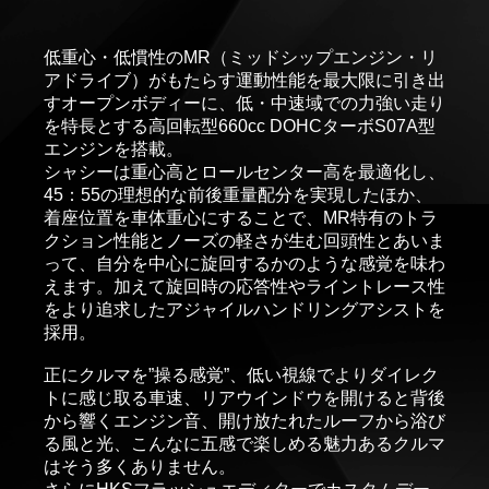
低重心・低慣性のMR（ミッドシップエンジン・リ
アドライブ）がもたらす運動性能を最大限に引き出
すオープンボディーに、低・中速域での力強い走り
を特長とする高回転型660cc DOHCターボS07A型
エンジンを搭載。
シャシーは重心高とロールセンター高を最適化し、
45：55の理想的な前後重量配分を実現したほか、
着座位置を車体重心にすることで、MR特有のトラ
クション性能とノーズの軽さが生む回頭性とあいま
って、自分を中心に旋回するかのような感覚を味わ
えます。加えて旋回時の応答性やライントレース性
をより追求したアジャイルハンドリングアシストを
採用。
正にクルマを”操る感覚”、低い視線でよりダイレク
トに感じ取る車速、リアウインドウを開けると背後
から響くエンジン音、開け放たれたルーフから浴び
る風と光、こんなに五感で楽しめる魅力あるクルマ
はそう多くありません。