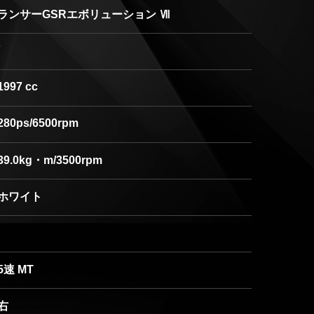
ランサーGSRエボリューション Ⅶ
1997 cc
280ps/6500rpm
39.0kg・m/3500rpm
ホワイト
5速 MT
右