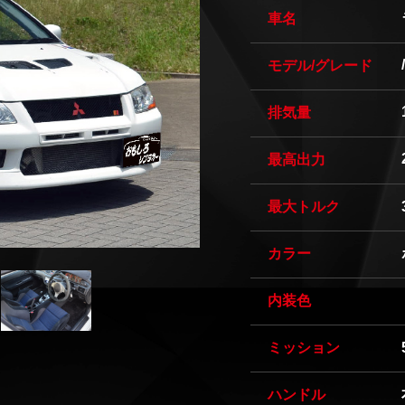
車名
/
モデル/グレード
排気量
最高出力
最大トルク
カラー
内装色
ミッション
ハンドル