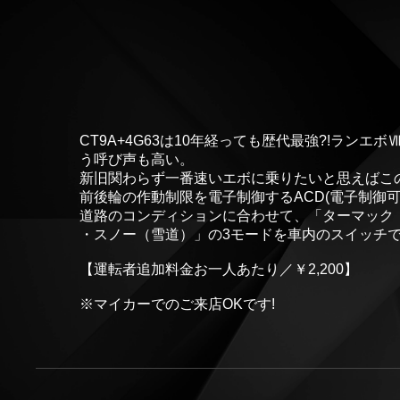
CT9A+4G63は10年経っても歴代最強?!ラン
う呼び声も高い。
新旧関わらず一番速いエボに乗りたいと思えばこ
前後輪の作動制限を電子制御するACD(電子制御
道路のコンディションに合わせて、「ターマック
・スノー（雪道）」の3モードを車内のスイッチ
【運転者追加料金お一人あたり／￥2,200】
※マイカーでのご来店OKです!